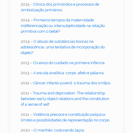
2015 –
Clínica dos primórdios e processos de
simbolização primários
2014 –
Primeiros tempos da maternidade:
indiferenciação ou intersubjetividade na relação
primitiva com o bebê?
2014 –
O abuso de substâncias tóxicas na
adolescência: uma tentativa de incorporação do
objeto?
2013 –
Os eixos do cuidado na primeira infância
.
2013 –
A escuta analítica: corpo, afeto e palavra
.
2012 –
Câncer infanto-juvenil: o trauma dos irmãos
.
2011 –
Trauma and deprivation: The relationship
between early object relations and the constitution
of a sense of self.
2011 –
Violência precoce e constituição psíquica:
limites e possibilidades de representação no corpo.
2010 –
O manhês: costurando laços.