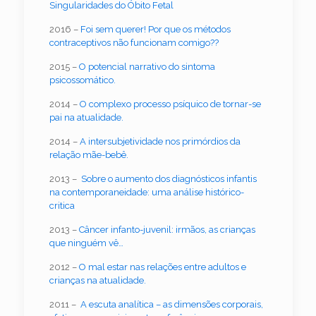
Singularidades do Óbito Fetal
2016 –
Foi sem querer! Por que os métodos
contraceptivos não funcionam comigo??
2015 –
O potencial narrativo do sintoma
psicossomático.
2014 –
O complexo processo psíquico de tornar-se
pai na atualidade.
2014 –
A intersubjetividade nos primórdios da
relação mãe-bebê.
2013 –
Sobre o aumento dos diagnósticos infantis
na contemporaneidade: uma análise histórico-
critica
2013 –
Câncer infanto-juvenil: irmãos, as crianças
que ninguém vê…
2012 –
O mal estar nas relações entre adultos e
crianças na atualidade.
2011 –
A escuta analítica – as dimensões corporais,