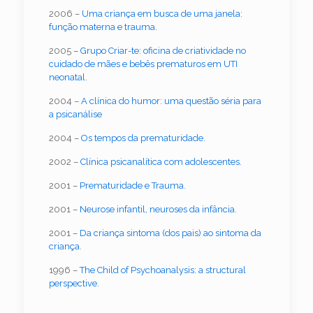
2006 –
Uma criança em busca de uma janela:
função materna e trauma.
2005 –
Grupo Criar-te: oficina de criatividade no
cuidado de mães e bebês prematuros em UTI
neonatal.
2004 –
A clínica do humor: uma questão séria para
a psicanálise
2004 –
Os tempos da prematuridade.
2002 –
Clínica psicanalítica com adolescentes.
2001 –
Prematuridade e Trauma.
2001 –
Neurose infantil, neuroses da infância.
2001 –
Da criança sintoma (dos pais) ao sintoma da
criança.
1996 –
The Child of Psychoanalysis: a structural
perspective.