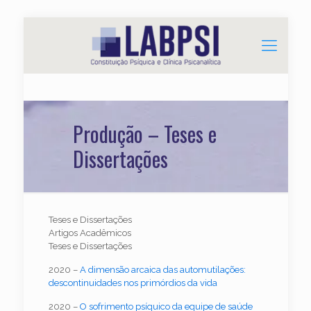
Produção – Teses e
Dissertações
Teses e Dissertações
Artigos Acadêmicos
Teses e Dissertações
2020 –
A dimensão arcaica das automutilações:
descontinuidades nos primórdios da vida
2020 –
O sofrimento psíquico da equipe de saúde